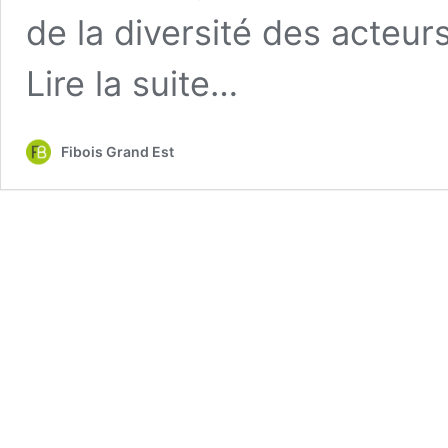
de la diversité des acteu
from
Lire la suite…
Retour
sur
l’Assemblée
Fibois Grand Est
générale
de
FIBOIS
Grand
Est
!