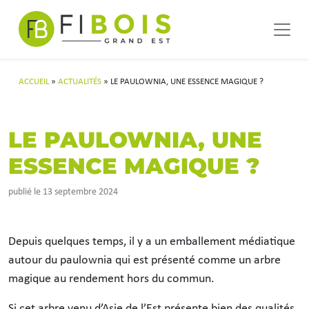
Navigation principale
Passer au contenu
ACCUEIL
»
ACTUALITÉS
»
LE PAULOWNIA, UNE ESSENCE MAGIQUE ?
LE PAULOWNIA, UNE
ESSENCE MAGIQUE ?
publié le 13 septembre 2024
Depuis quelques temps, il y a un emballement médiatique
autour du paulownia qui est présenté comme un arbre
magique au rendement hors du commun.
Si cet arbre venu d’Asie de l’Est présente bien des qualités,