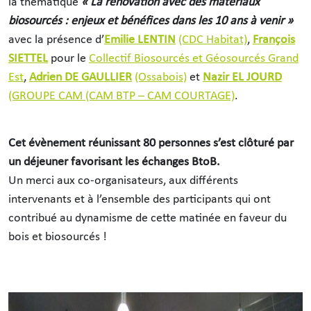
la thématique
« La rénovation avec des matériaux
biosourcés : enjeux et bénéfices dans les 10 ans à venir »
avec la présence d’
Emilie LENTIN
(CDC Habitat)
,
François
SIETTEL
pour le
Collectif Biosourcés et Géosourcés Grand
Est
,
Adrien DE GAULLIER
(Ossabois)
et
Nazir EL JOURD
(GROUPE CAM (CAM BTP – CAM COURTAGE)
.
Cet évènement réunissant 80 personnes s’est clôturé par
un déjeuner favorisant les échanges BtoB.
Un merci aux co-organisateurs, aux différents
intervenants et à l’ensemble des participants qui ont
contribué au dynamisme de cette matinée en faveur du
bois et biosourcés !