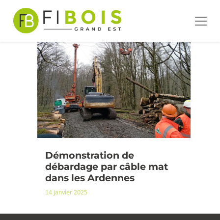
ÉTIQUETTE :
CÂBLE
Passer au contenu
Navigation principale
Démonstration de
débardage par câble mat
dans les Ardennes
14 janvier 2025