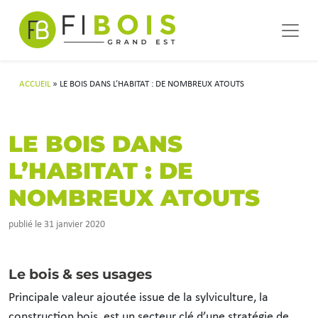
Navigation principale
Passer au contenu
ACCUEIL
»
LE BOIS DANS L’HABITAT : DE NOMBREUX ATOUTS
LE BOIS DANS
L’HABITAT : DE
NOMBREUX ATOUTS
publié le 31 janvier 2020
Le bois & ses usages
Principale valeur ajoutée issue de la sylviculture, la
construction bois, est un secteur clé d’une stratégie de